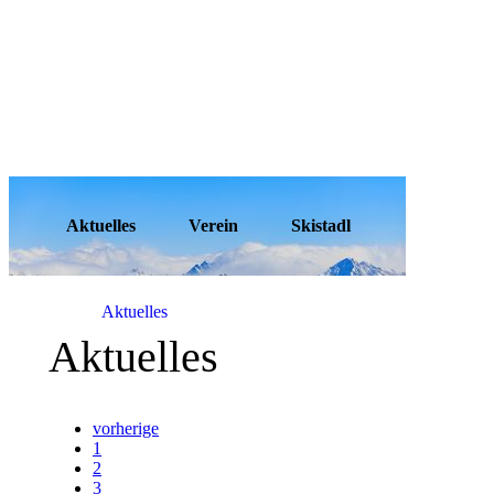
Aktuelles
Verein
Skistadl
Aktuelles
Aktuelles
vorherige
1
2
3