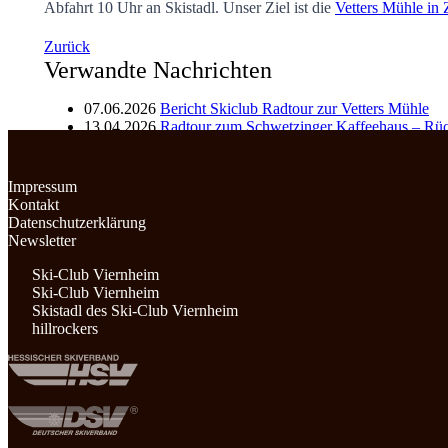
Abfahrt 10 Uhr an Skistadl. Unser Ziel ist die
Vetters Mühle in 
Zurück
Verwandte Nachrichten
07.06.2026
Bericht Skiclub Radtour zur Vetters Mühle
13.04.2026
Radtour zum Schwetzinger Kaffeehaus – Rüc
08.04.2026
Radtour zum Schwetzinger Kaffeehaus
Impressum
(c) Vetters Mühle
Kontakt
Datenschutzerklärung
Newsletter
Ski-Club Viernheim
Ski-Club Viernheim
Skistadl des Ski-Club Viernheim
hillrockers