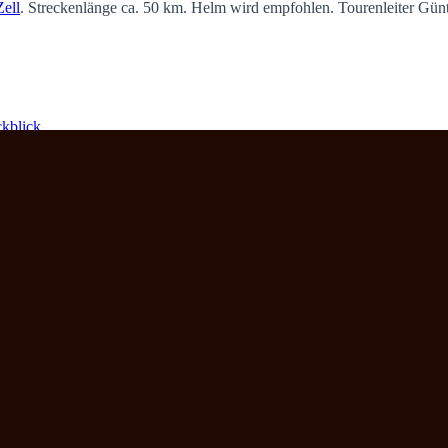
Zell
. Streckenlänge ca. 50 km. Helm wird empfohlen. Tourenleiter Günt
kblick