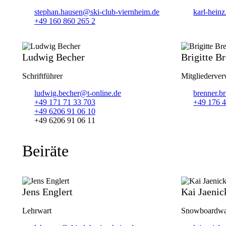
stephan.hausen@ski-club-viernheim.de
karl-hein
+49 160 860 265 2
Ludwig Becher
Brigitte B
Schriftführer
Mitgliederver
ludwig.becher@t-online.de
brenner.b
+49 171 71 33 703
+49 176 4
+49 6206 91 06 10
+49 6206 91 06 11
Beiräte
Jens Englert
Kai Jaenic
Lehrwart
Snowboardwa