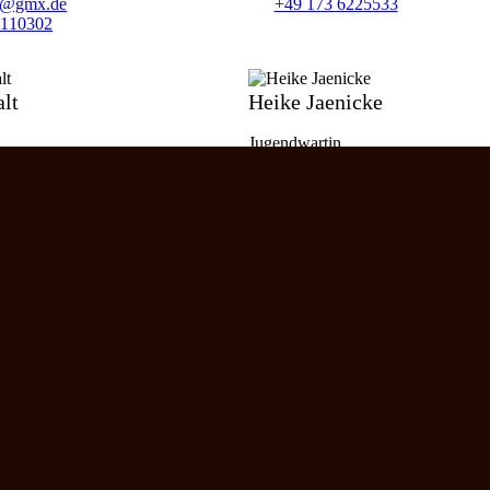
ke@gmx.de
+49 173 6225533
3110302
lt
Heike Jaenicke
Jugendwartin
ingconcept.biz
SCV-Sport@web.de
53 187 04
+49 176 346 465 73
931 931 5