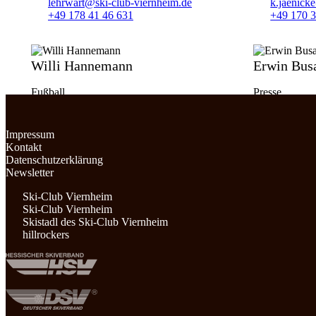
lehrwart@ski-club-viernheim.de
k.jaenic
+49 178 41 46 631
+49 170 
Willi Hannemann
Erwin Busa
Fußball
Presse
willi.hannemann@online.de
e.busalt@
+49 6204 67 09 045
+49 152 5
Impressum
+49 6204 
Kontakt
Datenschutzerklärung
Newsletter
Ski-Club Viernheim
Ski-Club Viernheim
Skistadl des Ski-Club Viernheim
hillrockers