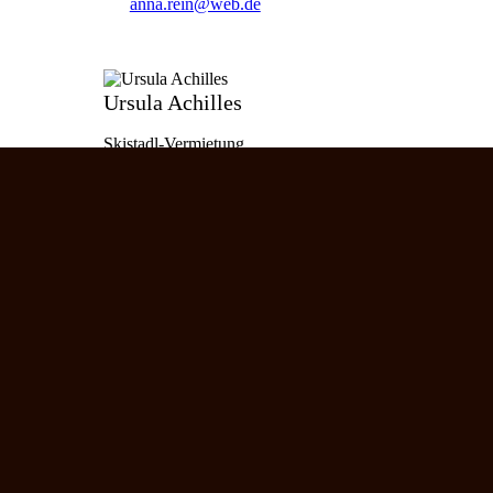
anna.rein@web.de
Ursula Achilles
Skistadl-Vermietung
skistadl-vhm@t-online.de
+49 6204 10 02