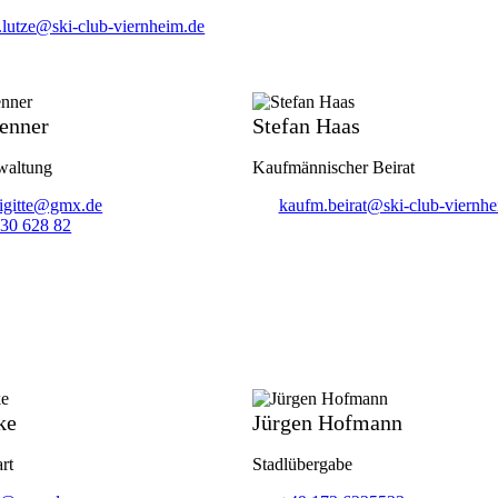
z.lutze@ski-club-viernheim.de
renner
Stefan Haas
waltung
Kaufmännischer Beirat
rigitte@gmx.de
kaufm.beirat@ski-club-viernhe
30 628 82
ke
Jürgen Hofmann
rt
Stadlübergabe