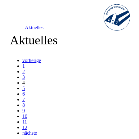
Aktuelles
Aktuelles
vorherige
1
2
3
4
5
6
7
8
9
10
11
12
nächste