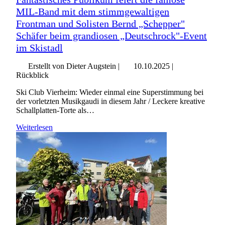
MIL-Band mit dem stimmgewaltigen
Frontman und Solisten Bernd „Schepper"
Schäfer beim grandiosen „Deutschrock"-Event
im Skistadl
Erstellt von Dieter Augstein |
10.10.2025
|
Rückblick
Ski Club Vierheim: Wieder einmal eine Superstimmung bei
der vorletzten Musikgaudi in diesem Jahr / Leckere kreative
Schallplatten-Torte als…
Weiterlesen